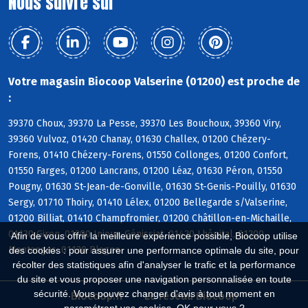
Nous suivre sur
Votre magasin Biocoop Valserine (01200) est proche de
:
39370 Choux, 39370 La Pesse, 39370 Les Bouchoux, 39360 Viry,
39360 Vulvoz, 01420 Chanay, 01630 Challex, 01200 Chézery-
Forens, 01410 Chézery-Forens, 01550 Collonges, 01200 Confort,
01550 Farges, 01200 Lancrans, 01200 Léaz, 01630 Péron, 01550
Pougny, 01630 St-Jean-de-Gonville, 01630 St-Genis-Pouilly, 01630
Sergy, 01710 Thoiry, 01410 Lélex, 01200 Bellegarde s/Valserine,
01200 Billiat, 01410 Champfromier, 01200 Châtillon-en-Michaille,
01130 Giron, 01200 Injoux-Génissiat, 01420 Lhôpital, 01200
Afin de vous offrir la meilleure expérience possible, Biocoop utilise
Montanges, 01130 Plagne
des cookies : pour assurer une performance optimale du site, pour
récolter des statistiques afin d'analyser le trafic et la performance
du site et vous proposer une navigation personnalisée en toute
sécurité. Vous pouvez changer d'avis à tout moment en
Biocoop.fr
Le réseau Biocoop