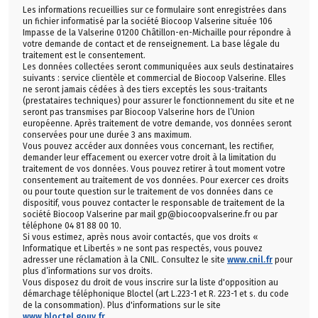
Les informations recueillies sur ce formulaire sont enregistrées dans
un fichier informatisé par la société Biocoop Valserine située 106
Impasse de la Valserine 01200 Châtillon-en-Michaille pour répondre à
votre demande de contact et de renseignement. La base légale du
traitement est le consentement.
Les données collectées seront communiquées aux seuls destinataires
suivants : service clientèle et commercial de Biocoop Valserine. Elles
ne seront jamais cédées à des tiers exceptés les sous-traitants
(prestataires techniques) pour assurer le fonctionnement du site et ne
seront pas transmises par Biocoop Valserine hors de l’Union
européenne. Après traitement de votre demande, vos données seront
conservées pour une durée 3 ans maximum.
Vous pouvez accéder aux données vous concernant, les rectifier,
demander leur effacement ou exercer votre droit à la limitation du
traitement de vos données. Vous pouvez retirer à tout moment votre
consentement au traitement de vos données. Pour exercer ces droits
ou pour toute question sur le traitement de vos données dans ce
dispositif, vous pouvez contacter le responsable de traitement de la
société Biocoop Valserine par mail gp@biocoopvalserine.fr ou par
téléphone 04 81 88 00 10.
Si vous estimez, après nous avoir contactés, que vos droits «
Informatique et Libertés » ne sont pas respectés, vous pouvez
adresser une réclamation à la CNIL. Consultez le site
www.cnil.fr
pour
plus d’informations sur vos droits.
Vous disposez du droit de vous inscrire sur la liste d'opposition au
démarchage téléphonique Bloctel (art L.223-1 et R. 223-1 et s. du code
de la consommation). Plus d'informations sur le site
www.bloctel.gouv.fr