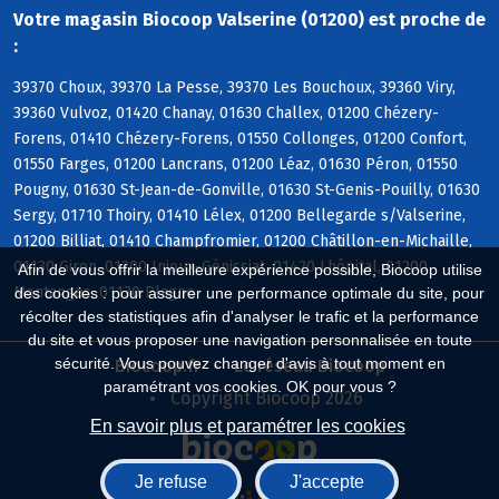
Votre magasin Biocoop Valserine (01200) est proche de
:
39370 Choux, 39370 La Pesse, 39370 Les Bouchoux, 39360 Viry,
39360 Vulvoz, 01420 Chanay, 01630 Challex, 01200 Chézery-
Forens, 01410 Chézery-Forens, 01550 Collonges, 01200 Confort,
01550 Farges, 01200 Lancrans, 01200 Léaz, 01630 Péron, 01550
Pougny, 01630 St-Jean-de-Gonville, 01630 St-Genis-Pouilly, 01630
Sergy, 01710 Thoiry, 01410 Lélex, 01200 Bellegarde s/Valserine,
01200 Billiat, 01410 Champfromier, 01200 Châtillon-en-Michaille,
01130 Giron, 01200 Injoux-Génissiat, 01420 Lhôpital, 01200
Afin de vous offrir la meilleure expérience possible, Biocoop utilise
Montanges, 01130 Plagne
des cookies : pour assurer une performance optimale du site, pour
récolter des statistiques afin d'analyser le trafic et la performance
du site et vous proposer une navigation personnalisée en toute
sécurité. Vous pouvez changer d'avis à tout moment en
Biocoop.fr
Le réseau Biocoop
paramétrant vos cookies. OK pour vous ?
Copyright Biocoop 2026
En savoir plus et paramétrer les cookies
Je refuse
J'accepte