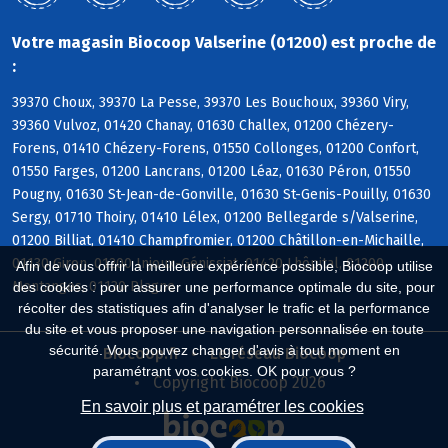
Votre magasin Biocoop Valserine (01200) est proche de
:
39370 Choux, 39370 La Pesse, 39370 Les Bouchoux, 39360 Viry,
39360 Vulvoz, 01420 Chanay, 01630 Challex, 01200 Chézery-
Forens, 01410 Chézery-Forens, 01550 Collonges, 01200 Confort,
01550 Farges, 01200 Lancrans, 01200 Léaz, 01630 Péron, 01550
Pougny, 01630 St-Jean-de-Gonville, 01630 St-Genis-Pouilly, 01630
Sergy, 01710 Thoiry, 01410 Lélex, 01200 Bellegarde s/Valserine,
01200 Billiat, 01410 Champfromier, 01200 Châtillon-en-Michaille,
01130 Giron, 01200 Injoux-Génissiat, 01420 Lhôpital, 01200
Afin de vous offrir la meilleure expérience possible, Biocoop utilise
Montanges, 01130 Plagne
des cookies : pour assurer une performance optimale du site, pour
récolter des statistiques afin d'analyser le trafic et la performance
du site et vous proposer une navigation personnalisée en toute
sécurité. Vous pouvez changer d'avis à tout moment en
Biocoop.fr
Le réseau Biocoop
paramétrant vos cookies. OK pour vous ?
Copyright Biocoop 2026
En savoir plus et paramétrer les cookies