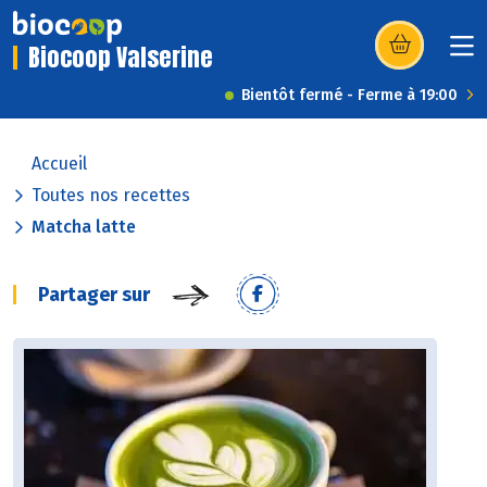
Biocoop Valserine
(s’ouvre dans u
Bientôt fermé - Ferme à 19:00
Accueil
Toutes nos recettes
Matcha latte
Partager sur