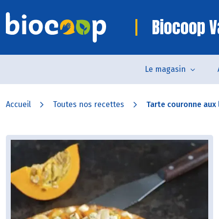
Biocoop V
Le magasin
Accueil
Toutes nos recettes
Tarte couronne aux 