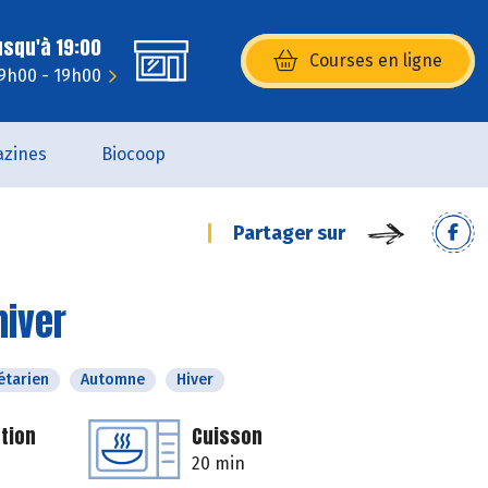
usqu'à 19:00
Courses en ligne
(s’ouvre dans une nouvelle fenêtr
9h00 - 19h00
zines
Biocoop
Partager sur
hiver
étarien
Automne
Hiver
tion
Cuisson
20 min