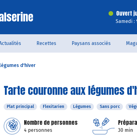
alserine
Ouvert j
Samedi : 
Actualités
Recettes
Paysans associés
Maga
légumes d'hiver
Tarte couronne aux légumes d'
Plat principal
Flexitarien
Légumes
Sans porc
Vég
Nombre de personnes
Prépara
4 personnes
30 min