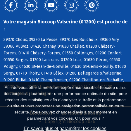
Votre magasin Biocoop Valserine (01200) est proche de
:
39370 Choux, 39370 La Pesse, 39370 Les Bouchoux, 39360 Viry,
39360 Vulvoz, 01420 Chanay, 01630 Challex, 01200 Chézery-
Forens, 01410 Chézery-Forens, 01550 Collonges, 01200 Confort,
01550 Farges, 01200 Lancrans, 01200 Léaz, 01630 Péron, 01550
Pougny, 01630 St-Jean-de-Gonville, 01630 St-Genis-Pouilly, 01630
Sergy, 01710 Thoiry, 01410 Lélex, 01200 Bellegarde s/Valserine,
01200 Billiat, 01410 Champfromier, 01200 Châtillon-en-Michaille,
01130 Giron, 01200 Injoux-Génissiat, 01420 Lhôpital, 01200
Afin de vous offrir la meilleure expérience possible, Biocoop utilise
Montanges, 01130 Plagne
des cookies : pour assurer une performance optimale du site, pour
récolter des statistiques afin d'analyser le trafic et la performance
du site et vous proposer une navigation personnalisée en toute
sécurité. Vous pouvez changer d'avis à tout moment en
Biocoop.fr
Le réseau Biocoop
paramétrant vos cookies. OK pour vous ?
Copyright Biocoop 2026
En savoir plus et paramétrer les cookies