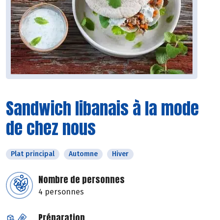
Sandwich libanais à la mode
de chez nous
Plat principal
Automne
Hiver
Nombre de personnes
4 personnes
Préparation