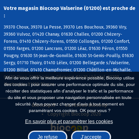
Votre magasin Biocoop Valserine (01200) est proche de
:
39370 Choux, 39370 La Pesse, 39370 Les Bouchoux, 39360 Viry,
39360 Vulvoz, 01420 Chanay, 01630 Challex, 01200 Chézery-
Forens, 01410 Chézery-Forens, 01550 Collonges, 01200 Confort,
01550 Farges, 01200 Lancrans, 01200 Léaz, 01630 Péron, 01550
Pougny, 01630 St-Jean-de-Gonville, 01630 St-Genis-Pouilly, 01630
Sergy, 01710 Thoiry, 01410 Lélex, 01200 Bellegarde s/Valserine,
01200 Billiat, 01410 Champfromier, 01200 Châtillon-en-Michaille,
01130 Giron, 01200 Injoux-Génissiat, 01420 Lhôpital, 01200
Afin de vous offrir la meilleure expérience possible, Biocoop utilise
Montanges, 01130 Plagne
des cookies : pour assurer une performance optimale du site, pour
récolter des statistiques afin d'analyser le trafic et la performance
du site et vous proposer une navigation personnalisée en toute
sécurité. Vous pouvez changer d'avis à tout moment en
Biocoop.fr
Le réseau Biocoop
paramétrant vos cookies. OK pour vous ?
Copyright Biocoop 2026
En savoir plus et paramétrer les cookies
Je refuse
J'accepte