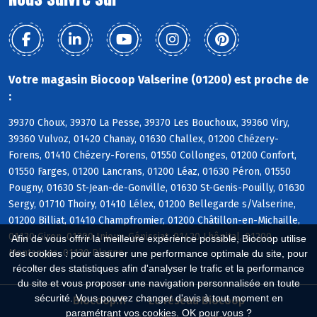
Votre magasin Biocoop Valserine (01200) est proche de
:
39370 Choux, 39370 La Pesse, 39370 Les Bouchoux, 39360 Viry,
39360 Vulvoz, 01420 Chanay, 01630 Challex, 01200 Chézery-
Forens, 01410 Chézery-Forens, 01550 Collonges, 01200 Confort,
01550 Farges, 01200 Lancrans, 01200 Léaz, 01630 Péron, 01550
Pougny, 01630 St-Jean-de-Gonville, 01630 St-Genis-Pouilly, 01630
Sergy, 01710 Thoiry, 01410 Lélex, 01200 Bellegarde s/Valserine,
01200 Billiat, 01410 Champfromier, 01200 Châtillon-en-Michaille,
01130 Giron, 01200 Injoux-Génissiat, 01420 Lhôpital, 01200
Afin de vous offrir la meilleure expérience possible, Biocoop utilise
Montanges, 01130 Plagne
des cookies : pour assurer une performance optimale du site, pour
récolter des statistiques afin d'analyser le trafic et la performance
du site et vous proposer une navigation personnalisée en toute
sécurité. Vous pouvez changer d'avis à tout moment en
Biocoop.fr
Le réseau Biocoop
paramétrant vos cookies. OK pour vous ?