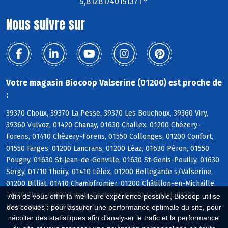
5,81281740151371 °
Nous suivre sur
Votre magasin Biocoop Valserine (01200) est proche de
:
39370 Choux, 39370 La Pesse, 39370 Les Bouchoux, 39360 Viry,
39360 Vulvoz, 01420 Chanay, 01630 Challex, 01200 Chézery-
Forens, 01410 Chézery-Forens, 01550 Collonges, 01200 Confort,
01550 Farges, 01200 Lancrans, 01200 Léaz, 01630 Péron, 01550
Pougny, 01630 St-Jean-de-Gonville, 01630 St-Genis-Pouilly, 01630
Sergy, 01710 Thoiry, 01410 Lélex, 01200 Bellegarde s/Valserine,
01200 Billiat, 01410 Champfromier, 01200 Châtillon-en-Michaille,
01130 Giron, 01200 Injoux-Génissiat, 01420 Lhôpital, 01200
Afin de vous offrir la meilleure expérience possible, Biocoop utilise
Montanges, 01130 Plagne
des cookies : pour assurer une performance optimale du site, pour
récolter des statistiques afin d'analyser le trafic et la performance