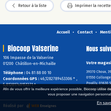
Retour à la liste
Imprimer la recette
Accueil
Contact
Menti
Biocoop Valserine
Nous suiv
106 Impasse de la Valserine
Votre magasi
01200 Châtillon-en-Michaille
39370 Choux, 39
Téléphone :
04 81 88 00 10
01550 Collonges
Coordonnées GPS :
46,1282789453306 ° ,
Pouilly, 01630 
5,81281740151371 °
Giron, 01200 In
Afin de vous offrir la meilleure expérience possible, Biocoop utilise d
vous proposer une navigation personnal
En savoi
Réalisé par