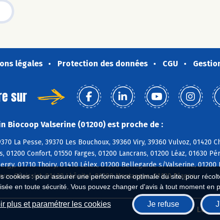
ons légales
Protection des données
CGU
Gestio
re sur
n Biocoop Valserine (01200) est proche de :
370 La Pesse, 39370 Les Bouchoux, 39360 Viry, 39360 Vulvoz, 01420 C
, 01200 Confort, 01550 Farges, 01200 Lancrans, 01200 Léaz, 01630 Pér
Sergy, 01710 Thoiry, 01410 Lélex, 01200 Bellegarde s/Valserine, 01200 
joux-Génissiat, 01420 Lhôpital, 01200 Montanges, 01130 Plagne
es cookies : pour assurer une performance optimale du site, pour récolter
isée en toute sécurité. Vous pouvez changer d'avis à tout moment en 
r plus et paramétrer les cookies
Je refuse
J
Biocoop.fr
Le ré