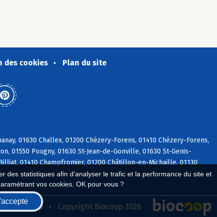
n des cookies
Plan du site
hanay, 01630 Challex, 01200 Chézery-Forens, 01410 Chézery-Forens,
on, 01550 Pougny, 01630 St-Jean-de-Gonville, 01630 St-Genis-
Billiat, 01410 Champfromier, 01200 Châtillon-en-Michaille, 01130
 des statistiques afin d'analyser le trafic et la performance du site et
paramétrant vos cookies. OK pour vous ?
'accepte
seau Biocoop
Copyright Biocoop 2026