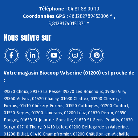
Téléphone :
04 81 88 00 10
Coordonnées GPS :
46,1282789453306 ° ,
5,81281740151371 °
Nous suivre sur
Votre magasin Biocoop Valserine (01200) est proche de
:
39370 Choux, 39370 La Pesse, 39370 Les Bouchoux, 39360 Viry,
39360 Vulvoz, 01420 Chanay, 01630 Challex, 01200 Chézery-
Forens, 01410 Chézery-Forens, 01550 Collonges, 01200 Confort,
01550 Farges, 01200 Lancrans, 01200 Léaz, 01630 Péron, 01550
Pougny, 01630 St-Jean-de-Gonville, 01630 St-Genis-Pouilly, 01630
Sergy, 01710 Thoiry, 01410 Lélex, 01200 Bellegarde s/Valserine,
01200 Billiat, 01410 Champfromier, 01200 Châtillon-en-Michaille,