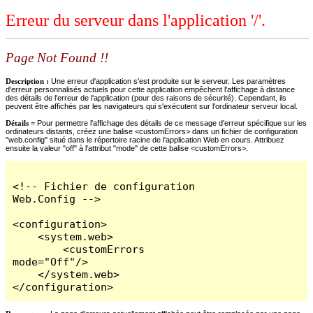
Erreur du serveur dans l'application '/'.
Page Not Found !!
Description :
Une erreur d'application s'est produite sur le serveur. Les paramètres
d'erreur personnalisés actuels pour cette application empêchent l'affichage à distance
des détails de l'erreur de l'application (pour des raisons de sécurité). Cependant, ils
peuvent être affichés par les navigateurs qui s'exécutent sur l'ordinateur serveur local.
Détails =
Pour permettre l'affichage des détails de ce message d'erreur spécifique sur les
ordinateurs distants, créez une balise <customErrors> dans un fichier de configuration
"web.config" situé dans le répertoire racine de l'application Web en cours. Attribuez
ensuite la valeur "off" à l'attribut "mode" de cette balise <customErrors>.
<!-- Fichier de configuration 
Web.Config -->

<configuration>

    <system.web>

        <customErrors 
mode="Off"/>

    </system.web>

</configuration>