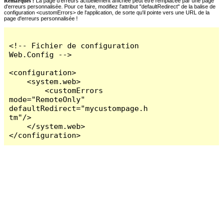
Remarques :
La page d'erreurs actuellement affichée peut être remplacée par une page
d'erreurs personnalisée. Pour ce faire, modifiez l'attribut "defaultRedirect" de la balise de
configuration <customErrors> de l'application, de sorte qu'il pointe vers une URL de la
page d'erreurs personnalisée !
<!-- Fichier de configuration 
Web.Config -->

<configuration>

    <system.web>

        <customErrors 
mode="RemoteOnly" 
defaultRedirect="mycustompage.h
tm"/>

    </system.web>

</configuration>