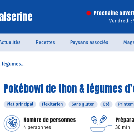
alserine
Prochaine ouver
Vendredi :
Actualités
Recettes
Paysans associés
Maga
 légumes...
Pokébowl de thon & légumes d’é
Plat principal
Flexitarien
Sans gluten
Eté
Printem
Nombre de personnes
Prépara
4 personnes
30 min