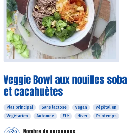
Veggie Bowl aux nouilles soba
et cacahuètes
Plat principal
Sans lactose
Vegan
Végétalien
Végétarien
Automne
Eté
Hiver
Printemps
Nombre de personnes