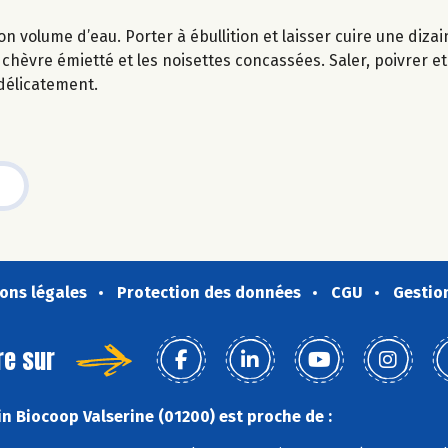
n volume d’eau. Porter à ébullition et laisser cuire une diza
 chèvre émietté et les noisettes concassées. Saler, poivrer et 
 délicatement.
ons légales
Protection des données
CGU
Gestio
re sur
n Biocoop Valserine (01200) est proche de :