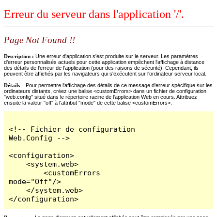
Erreur du serveur dans l'application '/'.
Page Not Found !!
Description :
Une erreur d'application s'est produite sur le serveur. Les paramètres
d'erreur personnalisés actuels pour cette application empêchent l'affichage à distance
des détails de l'erreur de l'application (pour des raisons de sécurité). Cependant, ils
peuvent être affichés par les navigateurs qui s'exécutent sur l'ordinateur serveur local.
Détails =
Pour permettre l'affichage des détails de ce message d'erreur spécifique sur les
ordinateurs distants, créez une balise <customErrors> dans un fichier de configuration
"web.config" situé dans le répertoire racine de l'application Web en cours. Attribuez
ensuite la valeur "off" à l'attribut "mode" de cette balise <customErrors>.
<!-- Fichier de configuration 
Web.Config -->

<configuration>

    <system.web>

        <customErrors 
mode="Off"/>

    </system.web>

</configuration>