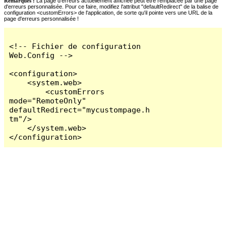
Remarques :
La page d'erreurs actuellement affichée peut être remplacée par une page
d'erreurs personnalisée. Pour ce faire, modifiez l'attribut "defaultRedirect" de la balise de
configuration <customErrors> de l'application, de sorte qu'il pointe vers une URL de la
page d'erreurs personnalisée !
<!-- Fichier de configuration 
Web.Config -->

<configuration>

    <system.web>

        <customErrors 
mode="RemoteOnly" 
defaultRedirect="mycustompage.h
tm"/>

    </system.web>

</configuration>