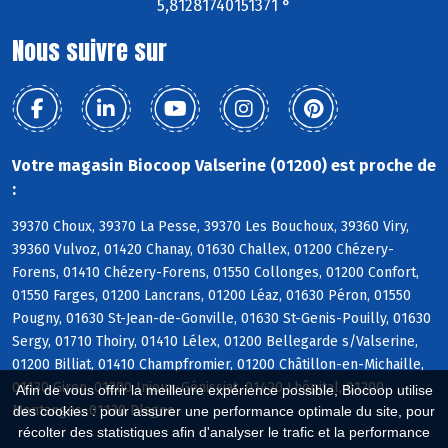
5,81281740151371 °
Nous suivre sur
Votre magasin Biocoop Valserine (01200) est proche de
:
39370 Choux, 39370 La Pesse, 39370 Les Bouchoux, 39360 Viry,
39360 Vulvoz, 01420 Chanay, 01630 Challex, 01200 Chézery-
Forens, 01410 Chézery-Forens, 01550 Collonges, 01200 Confort,
01550 Farges, 01200 Lancrans, 01200 Léaz, 01630 Péron, 01550
Pougny, 01630 St-Jean-de-Gonville, 01630 St-Genis-Pouilly, 01630
Sergy, 01710 Thoiry, 01410 Lélex, 01200 Bellegarde s/Valserine,
01200 Billiat, 01410 Champfromier, 01200 Châtillon-en-Michaille,
01130 Giron, 01200 Injoux-Génissiat, 01420 Lhôpital, 01200
Afin de vous offrir la meilleure expérience possible, Biocoop utilise
Montanges, 01130 Plagne
des cookies : pour assurer une performance optimale du site, pour
récolter des statistiques afin d'analyser le trafic et la performance