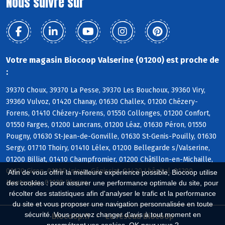
Nous suivre sur
Votre magasin Biocoop Valserine (01200) est proche de
:
39370 Choux, 39370 La Pesse, 39370 Les Bouchoux, 39360 Viry,
39360 Vulvoz, 01420 Chanay, 01630 Challex, 01200 Chézery-
Forens, 01410 Chézery-Forens, 01550 Collonges, 01200 Confort,
01550 Farges, 01200 Lancrans, 01200 Léaz, 01630 Péron, 01550
Pougny, 01630 St-Jean-de-Gonville, 01630 St-Genis-Pouilly, 01630
Sergy, 01710 Thoiry, 01410 Lélex, 01200 Bellegarde s/Valserine,
01200 Billiat, 01410 Champfromier, 01200 Châtillon-en-Michaille,
01130 Giron, 01200 Injoux-Génissiat, 01420 Lhôpital, 01200
Afin de vous offrir la meilleure expérience possible, Biocoop utilise
Montanges, 01130 Plagne
des cookies : pour assurer une performance optimale du site, pour
récolter des statistiques afin d'analyser le trafic et la performance
du site et vous proposer une navigation personnalisée en toute
sécurité. Vous pouvez changer d'avis à tout moment en
Biocoop.fr
Le réseau Biocoop