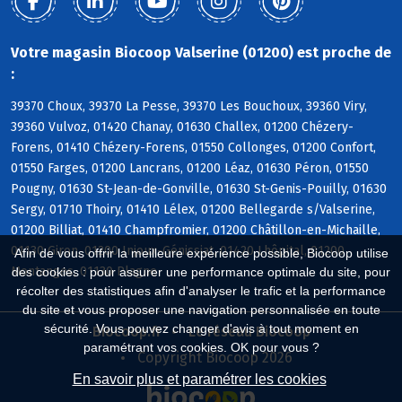
Votre magasin Biocoop Valserine (01200) est proche de
:
39370 Choux, 39370 La Pesse, 39370 Les Bouchoux, 39360 Viry,
39360 Vulvoz, 01420 Chanay, 01630 Challex, 01200 Chézery-
Forens, 01410 Chézery-Forens, 01550 Collonges, 01200 Confort,
01550 Farges, 01200 Lancrans, 01200 Léaz, 01630 Péron, 01550
Pougny, 01630 St-Jean-de-Gonville, 01630 St-Genis-Pouilly, 01630
Sergy, 01710 Thoiry, 01410 Lélex, 01200 Bellegarde s/Valserine,
01200 Billiat, 01410 Champfromier, 01200 Châtillon-en-Michaille,
01130 Giron, 01200 Injoux-Génissiat, 01420 Lhôpital, 01200
Afin de vous offrir la meilleure expérience possible, Biocoop utilise
Montanges, 01130 Plagne
des cookies : pour assurer une performance optimale du site, pour
récolter des statistiques afin d'analyser le trafic et la performance
du site et vous proposer une navigation personnalisée en toute
sécurité. Vous pouvez changer d'avis à tout moment en
Biocoop.fr
Le réseau Biocoop
paramétrant vos cookies. OK pour vous ?
Copyright Biocoop 2026
En savoir plus et paramétrer les cookies