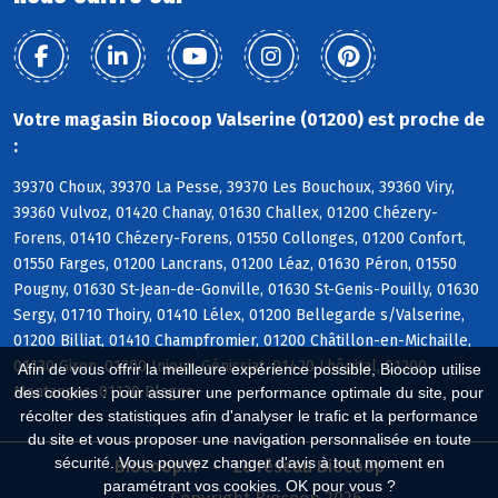
Votre magasin Biocoop Valserine (01200) est proche de
:
39370 Choux, 39370 La Pesse, 39370 Les Bouchoux, 39360 Viry,
39360 Vulvoz, 01420 Chanay, 01630 Challex, 01200 Chézery-
Forens, 01410 Chézery-Forens, 01550 Collonges, 01200 Confort,
01550 Farges, 01200 Lancrans, 01200 Léaz, 01630 Péron, 01550
Pougny, 01630 St-Jean-de-Gonville, 01630 St-Genis-Pouilly, 01630
Sergy, 01710 Thoiry, 01410 Lélex, 01200 Bellegarde s/Valserine,
01200 Billiat, 01410 Champfromier, 01200 Châtillon-en-Michaille,
01130 Giron, 01200 Injoux-Génissiat, 01420 Lhôpital, 01200
Afin de vous offrir la meilleure expérience possible, Biocoop utilise
Montanges, 01130 Plagne
des cookies : pour assurer une performance optimale du site, pour
récolter des statistiques afin d'analyser le trafic et la performance
du site et vous proposer une navigation personnalisée en toute
sécurité. Vous pouvez changer d'avis à tout moment en
Biocoop.fr
Le réseau Biocoop
paramétrant vos cookies. OK pour vous ?