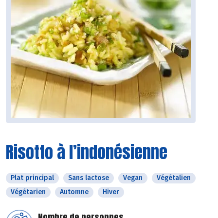
Risotto à l’indonésienne
Plat principal
Sans lactose
Vegan
Végétalien
Végétarien
Automne
Hiver
Nombre de personnes