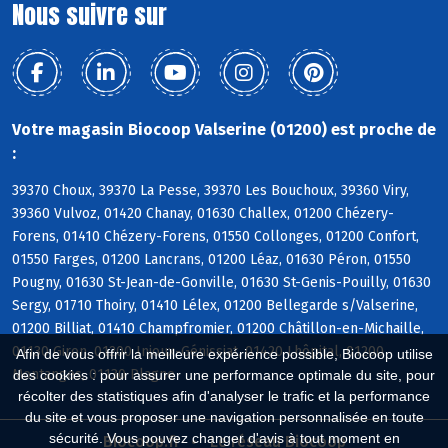
Nous suivre sur
Votre magasin Biocoop Valserine (01200) est proche de
:
39370 Choux, 39370 La Pesse, 39370 Les Bouchoux, 39360 Viry,
39360 Vulvoz, 01420 Chanay, 01630 Challex, 01200 Chézery-
Forens, 01410 Chézery-Forens, 01550 Collonges, 01200 Confort,
01550 Farges, 01200 Lancrans, 01200 Léaz, 01630 Péron, 01550
Pougny, 01630 St-Jean-de-Gonville, 01630 St-Genis-Pouilly, 01630
Sergy, 01710 Thoiry, 01410 Lélex, 01200 Bellegarde s/Valserine,
01200 Billiat, 01410 Champfromier, 01200 Châtillon-en-Michaille,
01130 Giron, 01200 Injoux-Génissiat, 01420 Lhôpital, 01200
Afin de vous offrir la meilleure expérience possible, Biocoop utilise
Montanges, 01130 Plagne
des cookies : pour assurer une performance optimale du site, pour
récolter des statistiques afin d'analyser le trafic et la performance
du site et vous proposer une navigation personnalisée en toute
sécurité. Vous pouvez changer d'avis à tout moment en
Biocoop.fr
Le réseau Biocoop