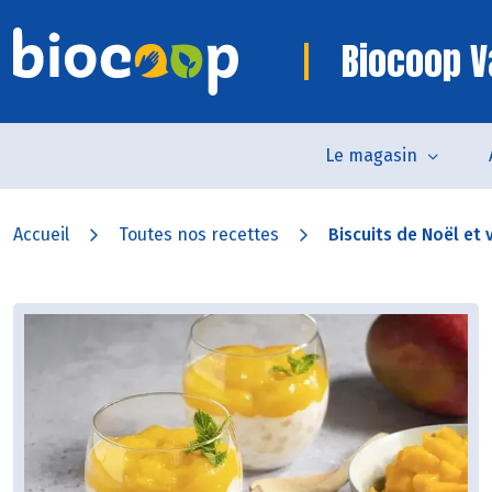
Biocoop V
Le magasin
Accueil
Toutes nos recettes
Biscuits de Noël et v