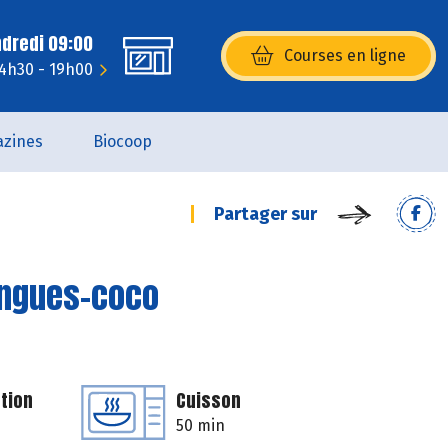
ndredi 09:00
Courses en ligne
(s’ouvre dans une nouvelle fenêtr
14h30 - 19h00
zines
Biocoop
Partager sur
angues-coco
tion
Cuisson
50 min