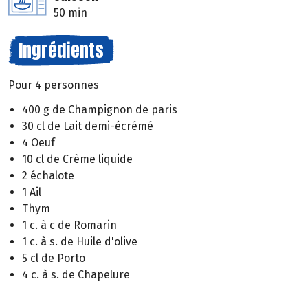
50 min
Ingrédients
Pour 4 personnes
400 g de Champignon de paris
30 cl de Lait demi-écrémé
4 Oeuf
10 cl de Crème liquide
2 échalote
1 Ail
Thym
1 c. à c de Romarin
1 c. à s. de Huile d'olive
5 cl de Porto
4 c. à s. de Chapelure