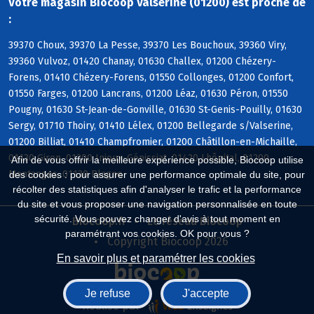
Votre magasin Biocoop Valserine (01200) est proche de
:
39370 Choux, 39370 La Pesse, 39370 Les Bouchoux, 39360 Viry,
39360 Vulvoz, 01420 Chanay, 01630 Challex, 01200 Chézery-
Forens, 01410 Chézery-Forens, 01550 Collonges, 01200 Confort,
01550 Farges, 01200 Lancrans, 01200 Léaz, 01630 Péron, 01550
Pougny, 01630 St-Jean-de-Gonville, 01630 St-Genis-Pouilly, 01630
Sergy, 01710 Thoiry, 01410 Lélex, 01200 Bellegarde s/Valserine,
01200 Billiat, 01410 Champfromier, 01200 Châtillon-en-Michaille,
01130 Giron, 01200 Injoux-Génissiat, 01420 Lhôpital, 01200
Afin de vous offrir la meilleure expérience possible, Biocoop utilise
Montanges, 01130 Plagne
des cookies : pour assurer une performance optimale du site, pour
récolter des statistiques afin d'analyser le trafic et la performance
du site et vous proposer une navigation personnalisée en toute
sécurité. Vous pouvez changer d'avis à tout moment en
Biocoop.fr
Le réseau Biocoop
paramétrant vos cookies. OK pour vous ?
Copyright Biocoop 2026
En savoir plus et paramétrer les cookies
Je refuse
J'accepte
Réalisé par