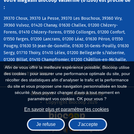
Votre magasin Biocoop Valserine (01200) est proche de
:
39370 Choux, 39370 La Pesse, 39370 Les Bouchoux, 39360 Viry,
39360 Vulvoz, 01420 Chanay, 01630 Challex, 01200 Chézery-
Forens, 01410 Chézery-Forens, 01550 Collonges, 01200 Confort,
01550 Farges, 01200 Lancrans, 01200 Léaz, 01630 Péron, 01550
Pougny, 01630 St-Jean-de-Gonville, 01630 St-Genis-Pouilly, 01630
Sergy, 01710 Thoiry, 01410 Lélex, 01200 Bellegarde s/Valserine,
01200 Billiat, 01410 Champfromier, 01200 Châtillon-en-Michaille,
01130 Giron, 01200 Injoux-Génissiat, 01420 Lhôpital, 01200
Afin de vous offrir la meilleure expérience possible, Biocoop utilise
Montanges, 01130 Plagne
des cookies : pour assurer une performance optimale du site, pour
récolter des statistiques afin d'analyser le trafic et la performance
du site et vous proposer une navigation personnalisée en toute
sécurité. Vous pouvez changer d'avis à tout moment en
Biocoop.fr
Le réseau Biocoop
paramétrant vos cookies. OK pour vous ?
Copyright Biocoop 2026
En savoir plus et paramétrer les cookies
Je refuse
J'accepte
Réalisé par