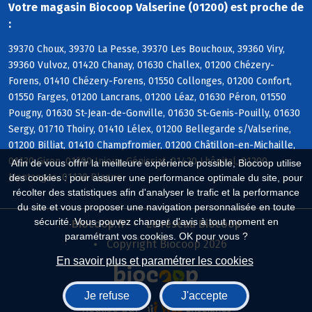
Votre magasin Biocoop Valserine (01200) est proche de
:
39370 Choux, 39370 La Pesse, 39370 Les Bouchoux, 39360 Viry,
39360 Vulvoz, 01420 Chanay, 01630 Challex, 01200 Chézery-
Forens, 01410 Chézery-Forens, 01550 Collonges, 01200 Confort,
01550 Farges, 01200 Lancrans, 01200 Léaz, 01630 Péron, 01550
Pougny, 01630 St-Jean-de-Gonville, 01630 St-Genis-Pouilly, 01630
Sergy, 01710 Thoiry, 01410 Lélex, 01200 Bellegarde s/Valserine,
01200 Billiat, 01410 Champfromier, 01200 Châtillon-en-Michaille,
01130 Giron, 01200 Injoux-Génissiat, 01420 Lhôpital, 01200
Afin de vous offrir la meilleure expérience possible, Biocoop utilise
Montanges, 01130 Plagne
des cookies : pour assurer une performance optimale du site, pour
récolter des statistiques afin d'analyser le trafic et la performance
du site et vous proposer une navigation personnalisée en toute
sécurité. Vous pouvez changer d'avis à tout moment en
Biocoop.fr
Le réseau Biocoop
paramétrant vos cookies. OK pour vous ?
Copyright Biocoop 2026
En savoir plus et paramétrer les cookies
Je refuse
J'accepte
Réalisé par