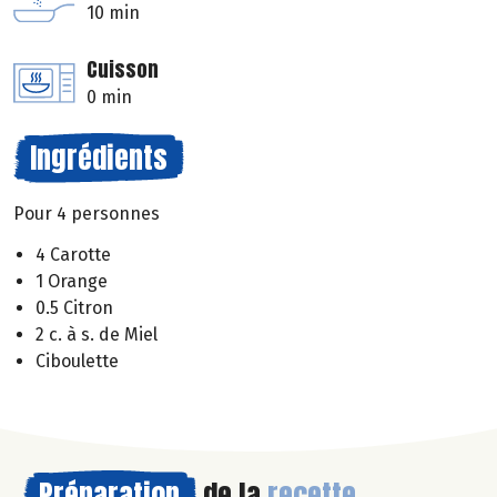
10 min
Cuisson
0 min
Ingrédients
Pour 4 personnes
4 Carotte
1 Orange
0.5 Citron
2 c. à s. de Miel
Ciboulette
Préparation
de la
recette