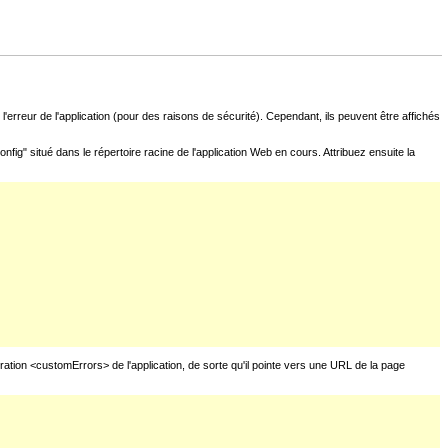
l'erreur de l'application (pour des raisons de sécurité). Cependant, ils peuvent être affichés
fig" situé dans le répertoire racine de l'application Web en cours. Attribuez ensuite la
uration <customErrors> de l'application, de sorte qu'il pointe vers une URL de la page