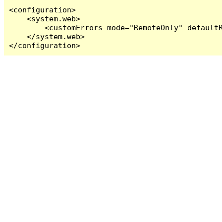
<configuration>

    <system.web>

        <customErrors mode="RemoteOnly" defaultR
    </system.web>

</configuration>