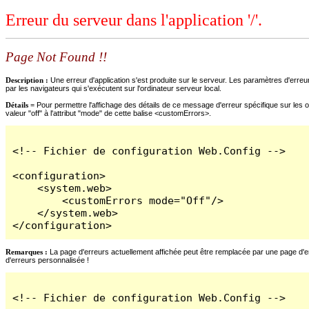
Erreur du serveur dans l'application '/'.
Page Not Found !!
Description :
Une erreur d'application s'est produite sur le serveur. Les paramètres d'erreur
par les navigateurs qui s'exécutent sur l'ordinateur serveur local.
Détails =
Pour permettre l'affichage des détails de ce message d'erreur spécifique sur les o
valeur "off" à l'attribut "mode" de cette balise <customErrors>.
<!-- Fichier de configuration Web.Config -->

<configuration>

    <system.web>

        <customErrors mode="Off"/>

    </system.web>

</configuration>
Remarques :
La page d'erreurs actuellement affichée peut être remplacée par une page d'erre
d'erreurs personnalisée !
<!-- Fichier de configuration Web.Config -->
