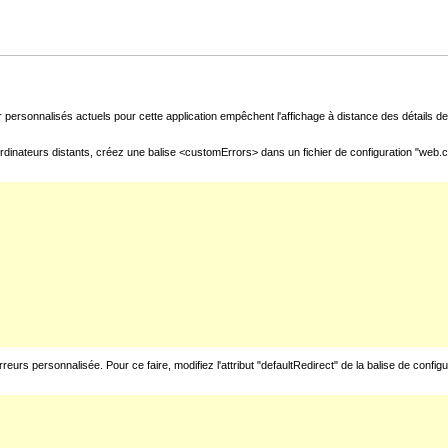
 personnalisés actuels pour cette application empêchent l'affichage à distance des détails de 
rdinateurs distants, créez une balise <customErrors> dans un fichier de configuration "web.con
urs personnalisée. Pour ce faire, modifiez l'attribut "defaultRedirect" de la balise de config