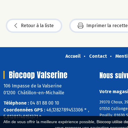
Retour à la liste
Imprimer la recette
Accueil
Contact
Menti
Biocoop Valserine
Nous suiv
106 Impasse de la Valserine
Votre magasi
01200 Châtillon-en-Michaille
39370 Choux, 39
Téléphone :
04 81 88 00 10
01550 Collonges
Coordonnées GPS :
46,1282789453306 ° ,
Pouilly, 01630 
5,81281740151371 °
Giron, 01200 In
Afin de vous offrir la meilleure expérience possible, Biocoop utilise d
vous proposer une navigation personnal