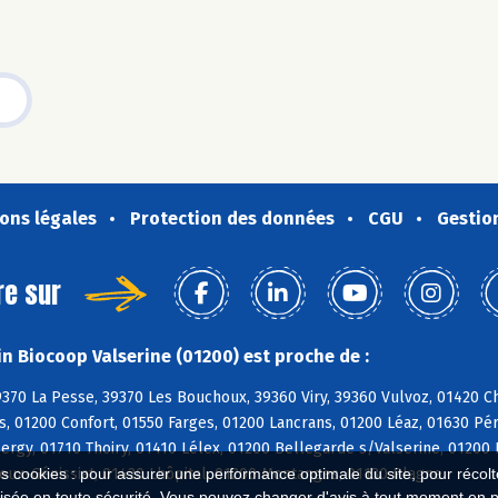
ons légales
Protection des données
CGU
Gestio
re sur
n Biocoop Valserine (01200) est proche de :
370 La Pesse, 39370 Les Bouchoux, 39360 Viry, 39360 Vulvoz, 01420 C
, 01200 Confort, 01550 Farges, 01200 Lancrans, 01200 Léaz, 01630 Pér
Sergy, 01710 Thoiry, 01410 Lélex, 01200 Bellegarde s/Valserine, 01200 
joux-Génissiat, 01420 Lhôpital, 01200 Montanges, 01130 Plagne
es cookies : pour assurer une performance optimale du site, pour récolter
isée en toute sécurité. Vous pouvez changer d'avis à tout moment en 