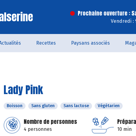
alserine
Prochaine ouverture : 
Vendredi :
Actualités
Recettes
Paysans associés
Maga
Lady Pink
Boisson
Sans gluten
Sans lactose
Végétarien
Nombre de personnes
Prépara
4 personnes
10 min