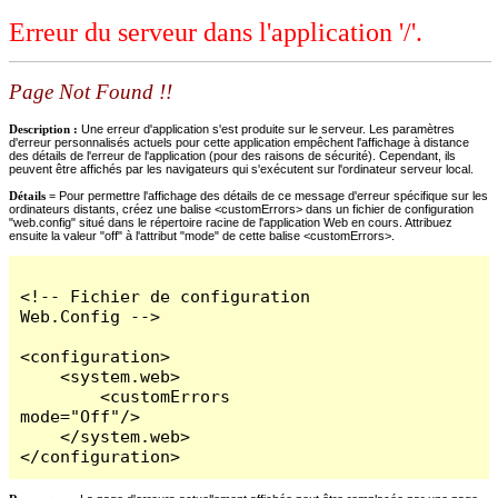
Erreur du serveur dans l'application '/'.
Page Not Found !!
Description :
Une erreur d'application s'est produite sur le serveur. Les paramètres
d'erreur personnalisés actuels pour cette application empêchent l'affichage à distance
des détails de l'erreur de l'application (pour des raisons de sécurité). Cependant, ils
peuvent être affichés par les navigateurs qui s'exécutent sur l'ordinateur serveur local.
Détails =
Pour permettre l'affichage des détails de ce message d'erreur spécifique sur les
ordinateurs distants, créez une balise <customErrors> dans un fichier de configuration
"web.config" situé dans le répertoire racine de l'application Web en cours. Attribuez
ensuite la valeur "off" à l'attribut "mode" de cette balise <customErrors>.
<!-- Fichier de configuration 
Web.Config -->

<configuration>

    <system.web>

        <customErrors 
mode="Off"/>

    </system.web>

</configuration>