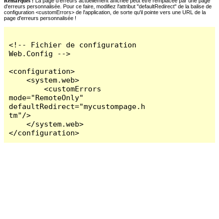
Remarques :
La page d'erreurs actuellement affichée peut être remplacée par une page
d'erreurs personnalisée. Pour ce faire, modifiez l'attribut "defaultRedirect" de la balise de
configuration <customErrors> de l'application, de sorte qu'il pointe vers une URL de la
page d'erreurs personnalisée !
<!-- Fichier de configuration 
Web.Config -->

<configuration>

    <system.web>

        <customErrors 
mode="RemoteOnly" 
defaultRedirect="mycustompage.h
tm"/>

    </system.web>

</configuration>