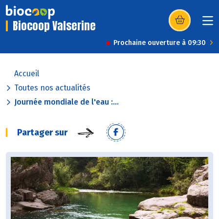
Biocoop Valserine
(s’ouvre dans u
Prochaine ouverture à 09:30
Accueil
Toutes nos actualités
Journée mondiale de l'eau :...
Partager sur