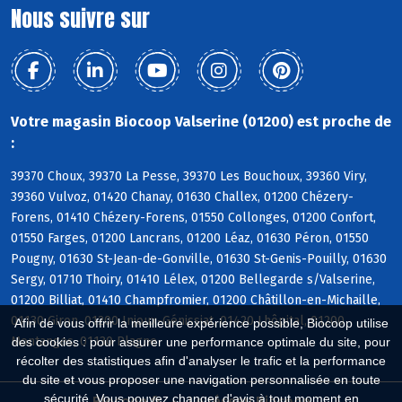
Nous suivre sur
Votre magasin Biocoop Valserine (01200) est proche de
:
39370 Choux, 39370 La Pesse, 39370 Les Bouchoux, 39360 Viry,
39360 Vulvoz, 01420 Chanay, 01630 Challex, 01200 Chézery-
Forens, 01410 Chézery-Forens, 01550 Collonges, 01200 Confort,
01550 Farges, 01200 Lancrans, 01200 Léaz, 01630 Péron, 01550
Pougny, 01630 St-Jean-de-Gonville, 01630 St-Genis-Pouilly, 01630
Sergy, 01710 Thoiry, 01410 Lélex, 01200 Bellegarde s/Valserine,
01200 Billiat, 01410 Champfromier, 01200 Châtillon-en-Michaille,
01130 Giron, 01200 Injoux-Génissiat, 01420 Lhôpital, 01200
Afin de vous offrir la meilleure expérience possible, Biocoop utilise
Montanges, 01130 Plagne
des cookies : pour assurer une performance optimale du site, pour
récolter des statistiques afin d'analyser le trafic et la performance
du site et vous proposer une navigation personnalisée en toute
sécurité. Vous pouvez changer d'avis à tout moment en
Biocoop.fr
Le réseau Biocoop