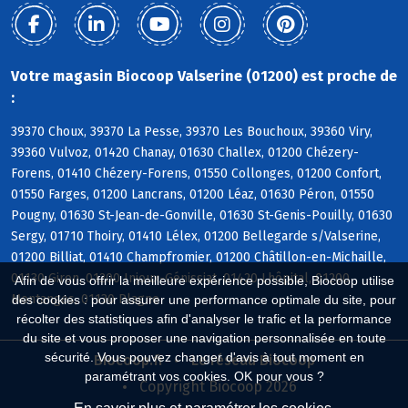
Votre magasin Biocoop Valserine (01200) est proche de
:
39370 Choux, 39370 La Pesse, 39370 Les Bouchoux, 39360 Viry,
39360 Vulvoz, 01420 Chanay, 01630 Challex, 01200 Chézery-
Forens, 01410 Chézery-Forens, 01550 Collonges, 01200 Confort,
01550 Farges, 01200 Lancrans, 01200 Léaz, 01630 Péron, 01550
Pougny, 01630 St-Jean-de-Gonville, 01630 St-Genis-Pouilly, 01630
Sergy, 01710 Thoiry, 01410 Lélex, 01200 Bellegarde s/Valserine,
01200 Billiat, 01410 Champfromier, 01200 Châtillon-en-Michaille,
01130 Giron, 01200 Injoux-Génissiat, 01420 Lhôpital, 01200
Afin de vous offrir la meilleure expérience possible, Biocoop utilise
Montanges, 01130 Plagne
des cookies : pour assurer une performance optimale du site, pour
récolter des statistiques afin d'analyser le trafic et la performance
du site et vous proposer une navigation personnalisée en toute
sécurité. Vous pouvez changer d'avis à tout moment en
Biocoop.fr
Le réseau Biocoop
paramétrant vos cookies. OK pour vous ?
Copyright Biocoop 2026